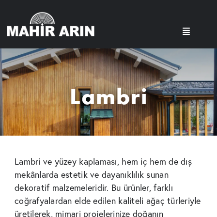
Skip
to
content
Toggle
Navigatio
Anasayfa
Lambri
Hakkımızda
Ürünlerimiz
SSS
Lambri ve yüzey kaplaması, hem iç hem de dış
mekânlarda estetik ve dayanıklılık sunan
İletişim
dekoratif malzemeleridir. Bu ürünler, farklı
coğrafyalardan elde edilen kaliteli ağaç türleriyle
üretilerek, mimari projelerinize doğanın