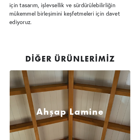
için tasarım, işlevsellik ve sürdürülebilirliğin
mükemmel birleşimini keşfetmeleri için davet
ediyoruz.
DIĞER ÜRÜNLERIMIZ
Ahşap Lamine
Ahşap
, binlerce yıldır yapı malzemesi
olarak kullanılan en doğal ve estetik
Ahşap Lamine
malzemelerden biridir.
ÜRÜNE GIT